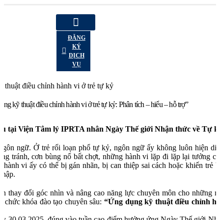
ĐĂNG
KÝ
DỊCH
VỤ
 kỹ thuật điều chỉnh hành vi ở trẻ tự kỷ: Phân tích – hiểu – hỗ trợ”
âu tại Viện Tâm lý IPRTA nhân Ngày Thế giới Nhận thức về Tự kỷ
ngôn ngữ. Ở trẻ rối loạn phổ tự kỷ, ngôn ngữ ấy không luôn hiện diệ
ảng tránh, cơn bùng nổ bất chợt, những hành vi lặp đi lặp lại tưởng 
 hành vi ấy có thể bị gán nhãn, bị can thiệp sai cách hoặc khiến trẻ 
nhập.
 thay đổi góc nhìn và nâng cao năng lực chuyên môn cho những ng
ổ chức khóa đào tạo chuyên sâu:
“Ứng dụng kỹ thuật điều chỉnh hà
ày 30.03.2025, đúng vào tuần cao điểm hưởng ứng Ngày Thế giới Nhậ