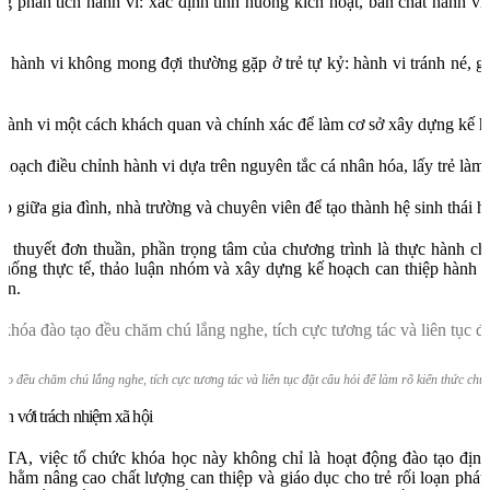
phân tích hành vi: xác định tình huống kích hoạt, bản chất hành vi 
.
 hành vi không mong đợi thường gặp ở trẻ tự kỷ: hành vi tránh né, gây
hành vi một cách khách quan và chính xác để làm cơ sở xây dựng kế h
oạch điều chỉnh hành vi dựa trên nguyên tắc cá nhân hóa, lấy trẻ làm 
p giữa gia đình, nhà trường và chuyên viên để tạo thành hệ sinh thái hỗ
ý thuyết đơn thuần, phần trọng tâm của chương trình là thực hành c
 huống thực tế, thảo luận nhóm và xây dựng kế hoạch can thiệp hành v
ên.
ạo đều chăm chú lắng nghe, tích cực tương tác và liên tục đặt câu hỏi để làm rõ kiến thức ch
ền với trách nhiệm xã hội
TA, việc tổ chức khóa học này không chỉ là hoạt động đào tạo địn
 nhằm nâng cao chất lượng can thiệp và giáo dục cho trẻ rối loạn phát 