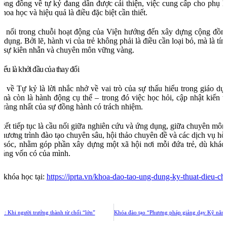
cộng đồng về tự kỷ đang dần được cải thiện, việc cung cấp cho phụ 
hoa học và hiệu quả là điều đặc biệt cần thiết.
ếp nối trong chuỗi hoạt động của Viện hướng đến xây dựng cộng đồng
ng dụng. Bởi lẽ, hành vi của trẻ không phải là điều cần loại bỏ, mà là tí
ng sự kiên nhẫn và chuyên môn vững vàng.
iểu là khởi đầu của thay đổi
 về Tự kỷ là lời nhắc nhở về vai trò của sự thấu hiểu trong giáo dục
 mà còn là hành động cụ thể – trong đó việc học hỏi, cập nhật kiến 
õ ràng nhất của sự đồng hành có trách nhiệm.
ết tiếp tục là cầu nối giữa nghiên cứu và ứng dụng, giữa chuyên môn
c chương trình đào tạo chuyên sâu, hội thảo chuyên đề và các dịch vụ hỗ t
m sóc, nhằm góp phần xây dựng một xã hội nơi mỗi đứa trẻ, dù khác 
 năng vốn có của mình.
 khóa học tại:
https://iprta.vn/khoa-dao-tao-ung-dung-ky-thuat-dieu-ch
an: Khi người trưởng thành từ chối “lớn”