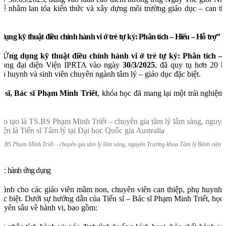
ể nhằm lan tỏa kiến thức và xây dựng môi trường giáo dục – can th
ụng kỹ thuật điều chỉnh hành vi ở trẻ tự kỷ: Phân tích – Hiểu – Hỗ trợ”
“Ứng dụng kỹ thuật điều chỉnh hành vi ở trẻ tự kỷ: Phân tích –
 phòng đại diện Viện IPRTA vào ngày
30/3/2025
, đã quy tụ hơn 20 họ
hụ huynh và sinh viên chuyên ngành tâm lý – giáo dục đặc biệt.
n sĩ, Bác sĩ Phạm Minh Triết
, khóa học đã mang lại một trải nghiệm
TS.BS Phạm Minh Triết – chuyên gia tâm lý lâm sàng, nguyên Trưởng khoa Tâm lý Bệnh viện Nh
.
hực hành ứng dụng
dành cho các giáo viên mầm non, chuyên viên can thiệp, phụ huynh
đặc biệt. Dưới sự hướng dẫn của Tiến sĩ – Bác sĩ Phạm Minh Triết, học 
uyên sâu về hành vi, bao gồm: