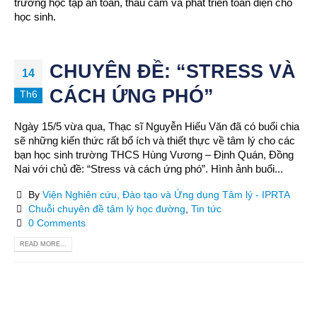
trường học tập an toàn, thấu cảm và phát triển toàn diện cho
học sinh.
CHUYÊN ĐỀ: “STRESS VÀ
14
CÁCH ỨNG PHÓ”
Th6
Ngày 15/5 vừa qua, Thạc sĩ Nguyễn Hiếu Văn đã có buổi chia
sẽ những kiến thức rất bổ ích và thiết thực về tâm lý cho các
bạn học sinh trường THCS Hùng Vương – Định Quán, Đồng
Nai với chủ đề: “Stress và cách ứng phó”. Hình ảnh buổi...
By
Viện Nghiên cứu, Đào tạo và Ứng dụng Tâm lý - IPRTA
Chuỗi chuyên đề tâm lý học đường
,
Tin tức
0 Comments
READ MORE...