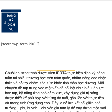
ĐĂNG
KÝ
DỊCH
VỤ
[searchwp_form id="1"]
Chuỗi chương trình được Viện IPRTA thực hiện định kỳ hằng
tuần tại nhiều trường học trên toàn quốc, nhằm nâng cao nhận
thức và hỗ trợ chăm sóc sức khỏe tinh thần học đường. Mỗi
chuyên đề tập trung vào một vấn đề nổi bật như lo âu, áp lực
học tập, kỹ năng ứng phó cảm xúc, xây dựng giá trị sống –
được thiết kế phù hợp với từng độ tuổi, gắn liền với thực tiễn
và mang tính ứng dụng cao. Đây là nỗ lực kết nối giữa nhà
trường – phụ huynh – chuyên gia tâm lý để xây dựng một môi