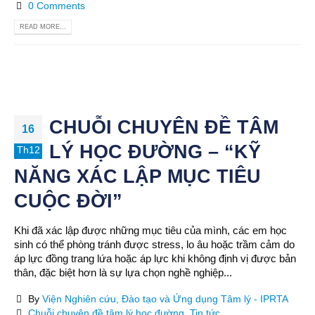
0 Comments
READ MORE...
CHUỖI CHUYÊN ĐỀ TÂM
16
LÝ HỌC ĐƯỜNG – “KỸ
Th12
NĂNG XÁC LẬP MỤC TIÊU
CUỘC ĐỜI”
Khi đã xác lập được những mục tiêu của mình, các em học
sinh có thể phòng tránh được stress, lo âu hoặc trầm cảm do
áp lực đồng trang lứa hoặc áp lực khi không định vị được bản
thân, đặc biệt hơn là sự lựa chọn nghề nghiệp...
By
Viện Nghiên cứu, Đào tạo và Ứng dụng Tâm lý - IPRTA
Chuỗi chuyên đề tâm lý học đường
,
Tin tức