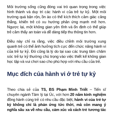
Môi trường sống cũng đóng vai trò quan trọng trong việc
hình thành và duy trì các hành vi của trẻ tự kỷ. Một môi
trường quá bận rộn, ồn ào có thể kích thích cảm giác căng
thẳng, khiến trẻ có xu hướng phản ứng mạnh mẽ hơn.
Ngược lại, một không gian yên tĩnh và ổn định có thể giúp
trẻ cảm thấy an toàn và dễ dàng tiếp thu thông tin hơn.
Điều này chỉ ra rằng, việc điều chỉnh môi trường xung
quanh trẻ có thể ảnh hưởng tích cực đến chức năng hành vi
của trẻ tự kỷ. Đó cũng là lý do tại sao các trung tâm chăm
sóc trẻ tự kỷ thường chú trọng vào việc thiết kế không gian
học tập và vui chơi sao cho phù hợp với nhu cầu của trẻ.
Mục đích của hành vi ở trẻ tự kỷ
Theo chia sẻ của
TS, BS Phạm Minh Triết
– Tiến sĩ
chuyên ngành Tâm lý tại Úc, với hơn
20 năm kinh nghiệm
đồng hành cùng trẻ có nhu cầu đặc biệt,
hành vi của trẻ tự
kỷ không chỉ là phản ứng tức thời, mà còn mang ý
nghĩa sâu xa về nhu cầu, cảm xúc và cách trẻ tương tác