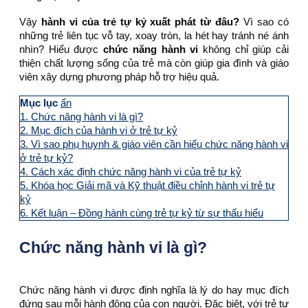
Vậy
hành vi của trẻ tự kỷ xuất phát từ đâu?
Vì sao có
những trẻ liên tục vỗ tay, xoay tròn, la hét hay tránh né ánh
nhìn? Hiểu được
chức năng hành vi
không chỉ giúp cải
thiện chất lượng sống của trẻ mà còn giúp gia đình và giáo
viên xây dựng phương pháp hỗ trợ hiệu quả.
Mục lục
ẩn
1.
Chức năng hành vi là gì?
2.
Mục đích của hành vi ở trẻ tự kỷ
3.
Vì sao phụ huynh & giáo viên cần hiểu chức năng hành vi
ở trẻ tự kỷ?
4.
Cách xác định chức năng hành vi của trẻ tự kỷ
5.
Khóa học Giải mã và Kỹ thuật điều chỉnh hành vi trẻ tự
kỷ
6.
Kết luận – Đồng hành cùng trẻ tự kỷ từ sự thấu hiểu
Chức năng hành vi là gì?
Chức năng hành vi được định nghĩa là lý do hay mục đích
đứng sau mỗi hành động của con người. Đặc biệt, với trẻ tự