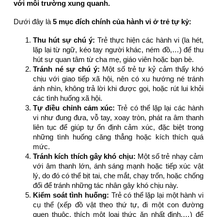
với môi trường xung quanh.
Dưới đây là
5 mục đích chính của hành vi ở trẻ tự kỷ:
Thu hút sự chú ý:
Trẻ thực hiện các hành vi (la hét,
lặp lại từ ngữ, kéo tay người khác, ném đồ,…) để thu
hút sự quan tâm từ cha mẹ, giáo viên hoặc bạn bè.
Tránh né sự chú ý:
Một số trẻ tự kỷ cảm thấy khó
chịu với giao tiếp xã hội, nên có xu hướng né tránh
ánh nhìn, không trả lời khi được gọi, hoặc rút lui khỏi
các tình huống xã hội.
Tự điều chỉnh cảm xúc:
Trẻ có thể lặp lại các hành
vi như đung đưa, vỗ tay, xoay tròn, phát ra âm thanh
liên tục để giúp tự ổn định cảm xúc, đặc biệt trong
những tình huống căng thẳng hoặc kích thích quá
mức.
Tránh kích thích gây khó chịu:
Một số trẻ nhạy cảm
với âm thanh lớn, ánh sáng mạnh hoặc tiếp xúc vật
lý, do đó có thể bịt tai, che mắt, chạy trốn, hoặc chống
đối để tránh những tác nhân gây khó chịu này.
Kiểm soát tình huống:
Trẻ có thể lặp lại một hành vi
cụ thể (xếp đồ vật theo thứ tự, đi một con đường
quen thuộc, thích một loại thức ăn nhất định,…) để