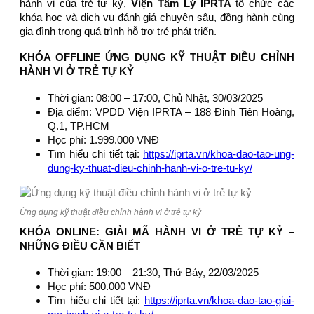
hành vi của trẻ tự kỷ,
Viện Tâm Lý IPRTA
tổ chức các
khóa học và dịch vụ đánh giá chuyên sâu, đồng hành cùng
gia đình trong quá trình hỗ trợ trẻ phát triển.
KHÓA OFFLINE ỨNG DỤNG KỸ THUẬT ĐIỀU CHỈNH
HÀNH VI Ở TRẺ TỰ KỶ
Thời gian: 08:00 – 17:00, Chủ Nhật, 30/03/2025
Địa điểm: VPDD Viện IPRTA – 188 Đinh Tiên Hoàng,
Q.1, TP.HCM
Học phí: 1.999.000 VNĐ
Tìm hiểu chi tiết tại:
https://iprta.vn/khoa-dao-tao-ung-
dung-ky-thuat-dieu-chinh-hanh-vi-o-tre-tu-ky/
Ứng dụng kỹ thuật điều chỉnh hành vi ở trẻ tự kỷ
KHÓA ONLINE: GIẢI MÃ HÀNH VI Ở TRẺ TỰ KỶ –
NHỮNG ĐIỀU CẦN BIẾT
Thời gian: 19:00 – 21:30, Thứ Bảy, 22/03/2025
Học phí: 500.000 VNĐ
Tìm hiểu chi tiết tại:
https://iprta.vn/khoa-dao-tao-giai-