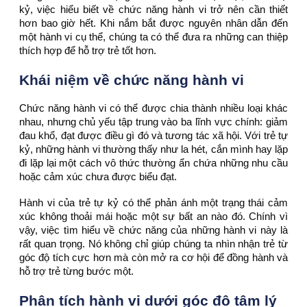
kỷ, việc hiểu biết về chức năng hành vi trở nên cần thiết
hơn bao giờ hết. Khi nắm bắt được nguyên nhân dẫn đến
một hành vi cụ thể, chúng ta có thể đưa ra những can thiệp
thích hợp để hỗ trợ trẻ tốt hơn.
Khái
niệm về chức năng hành vi
Chức năng hành vi có thể được chia thành nhiều loại khác
nhau, nhưng chủ yếu tập trung vào ba lĩnh vực chính: giảm
đau khổ, đạt được điều gì đó và tương tác xã hội. Với trẻ tự
kỷ, những hành vi thường thấy như la hét, cắn mình hay lặp
đi lặp lại một cách vô thức thường ẩn chứa những nhu cầu
hoặc cảm xúc chưa được biểu đạt.
Hành vi của trẻ tự kỷ có thể phản ánh một trạng thái cảm
xúc không thoải mái hoặc một sự bất an nào đó. Chính vì
vậy, việc tìm hiểu về chức năng của những hành vi này là
rất quan trọng. Nó không chỉ giúp chúng ta nhìn nhận trẻ từ
góc độ tích cực hơn mà còn mở ra cơ hội để đồng hành và
hỗ trợ trẻ từng bước một.
Phân tích hành vi dưới góc độ tâm lý