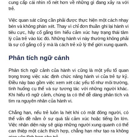
cung cấp cái nhìn rõ nét hơn về những gì đang xảy ra với
trẻ.
Việc quan sát cũng cần phải được thực hiện một cách nhạy
bén và không phán xét. Thay vì chỉ đơn thuần ghi lại hành vi
tiêu cực, hãy cố gắng tìm hiểu cảm xúc hay trạng thái tâm
lý của trẻ vào lúc đó. Những hành vi này thường không phải
là sự cố gắng cố ý mà là cách trẻ xử lý thế giới xung quanh.
Phân tích ngữ cảnh
Phân tích ngữ cảnh của hành vi cũng là một yếu tố quan
trọng trong việc xác định chức năng hành vi của trẻ tự kỷ.
Điều này bao gồm việc xem xét các yếu tố như môi trường,
tình huống cụ thể và sự tương tác với những người khác.
Khi hiểu rõ ngữ cảnh, chúng ta có thể dễ dàng phân tích và
tìm ra nguyên nhân của hành vi.
Chẳng hạn, nếu trẻ luôn la hét khi có mặt đông người, có
thể vấn đề nằm ở sự quá tải cảm xúc hoặc tiếng ồn lớn.
Việc nhận diện này sẽ giúp những người xung quanh có thể
can thiệp một cách thích hợp, chẳng hạn như tạo ra không
gian yên tĩnh hơn cho trẻ.