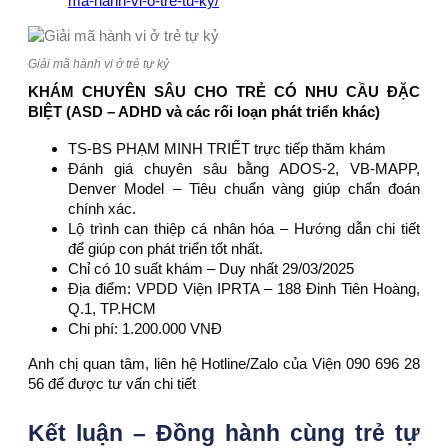
ma-hanh-vi-o-tre-tu-ky/
Giải mã hành vi ở trẻ tự kỷ
KHÁM CHUYÊN SÂU CHO TRẺ CÓ NHU CẦU ĐẶC
BIỆT (ASD – ADHD và các rối loạn phát triển khác)
TS-BS PHẠM MINH TRIẾT trực tiếp thăm khám
Đánh giá chuyên sâu bằng ADOS-2, VB-MAPP,
Denver Model – Tiêu chuẩn vàng giúp chẩn đoán
chính xác.
Lộ trình can thiệp cá nhân hóa – Hướng dẫn chi tiết
để giúp con phát triển tốt nhất.
Chỉ có 10 suất khám – Duy nhất 29/03/2025
Địa điểm: VPDD Viện IPRTA – 188 Đinh Tiên Hoàng,
Q.1, TP.HCM
Chi phí: 1.200.000 VNĐ
Anh chị quan tâm, liên hệ Hotline/Zalo của Viện 090 696 28
56 để được tư vấn chi tiết
Kết luận – Đồng hành cùng trẻ tự