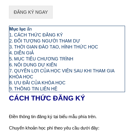
ĐĂNG KÝ NGAY
Mục lục
ẩn
1.
CÁCH THỨC ĐĂNG KÝ
2.
ĐỐI TƯỢNG NGƯỜI THAM DỰ
3.
THỜI GIAN ĐÀO TẠO, HÌNH THỨC HỌC
4.
DIỄN GIẢ
5.
MỤC TIÊU CHƯƠNG TRÌNH
6.
NỘI DUNG DỰ KIẾN
7.
QUYỀN LỢI CỦA HỌC VIÊN SAU KHI THAM GIA
KHÓA HỌC
8.
ƯU ĐÃI CỦA KHÓA HỌC
9.
THÔNG TIN LIÊN HỆ
CÁCH THỨC ĐĂNG KÝ
Điền thông tin đăng ký tại biểu mẫu phía trên.
Chuyển khoản học phí theo yêu cầu dưới đây: