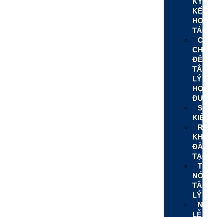
KÝ
KẾT
HỢP
TÁC
CHUỖ
CHUY
ĐỀ
TÂM
LÝ
HỌC
ĐƯỜN
SỰ
KIỆN
REC
KHÓA
ĐÀO
TẠO
TIN
NÓNG
TÂM
LÝ
NGÀ
LỄ