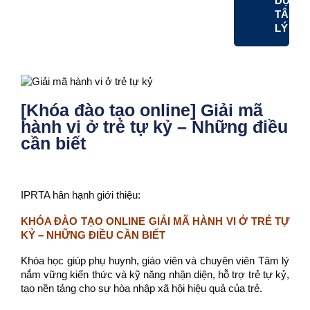
DỤNG
TÂM
LÝ
[Khóa đào tạo online] Giải mã
hành vi ở trẻ tự kỷ – Những điều
cần biết
IPRTA hân hạnh giới thiệu:
KHÓA ĐÀO TẠO ONLINE
GIẢI MÃ HÀNH VI Ở TRẺ TỰ
KỶ – NHỮNG ĐIỀU CẦN BIẾT
Khóa học giúp phụ huynh, giáo viên và chuyên viên Tâm lý
nắm vững kiến thức và kỹ năng nhận diện, hỗ trợ trẻ tự kỷ,
tạo nền tảng cho sự hòa nhập xã hội hiệu quả của trẻ.