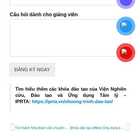
Câu hỏi dành cho giảng viên
ĐĂNG KÝ NGAY
Tìm hiểu thêm các khóa đào tạo của Viện Nghiên
cứu, Đào tạo và Ứng dụng Tâm lý –
IPRTA:
https://iprta.vn/chuong-trinh-dao-tao/
Trở thành Nhà tham vấn chuyên nghiệp: Quy trình & Kỹ năng tiếp nhận thân chủ
[Khóa đào tạo offline] Ứng dụng kỹ thuật điều chỉnh hành vi ở trẻ tự kỷ: Phân tích – Hiểu – Hỗ trợ