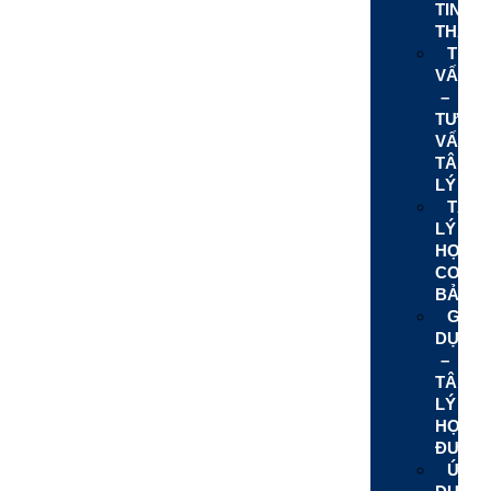
TINH
THẦN
THA
VẤN
–
TƯ
VẤN
TÂM
LÝ
TÂM
LÝ
HỌC
CƠ
BẢN
GIÁO
DỤC
–
TÂM
LÝ
HỌC
ĐƯỜN
ỨNG