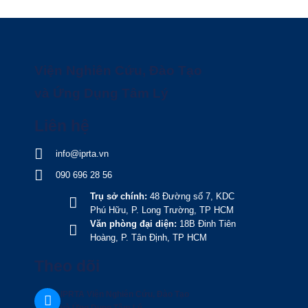
Viện Nghiên Cứu, Đào Tạo
và Ứng Dụng Tâm Lý
Liên hệ
info@iprta.vn
090 696 28 56
Trụ sở chính:
48 Đường số 7, KDC
Phú Hữu, P. Long Trường, TP HCM
Văn phòng đại diện:
18B Đinh Tiên
Hoàng, P. Tân Định, TP HCM
Theo dõi
IPRTA Viện Nghiên Cứu, Đào Tạo
và Ứng Dụng Tâm Lý